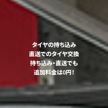
タイヤの持ち込み
直送でのタイヤ交換
持ち込み・直送でも
追加料金は0円！