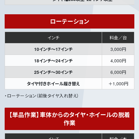
ローテーション
インチ
料金／台
10インチ～17インチ
3,000円
18インチ～24インチ
4,000円
25インチ～30インチ
6,000円
タイヤ付きホイール履き替え
＋1,000円
・ローテーション（前後タイヤ入れ替え）
【単品作業】車体からのタイヤ・ホイールの脱着
作業