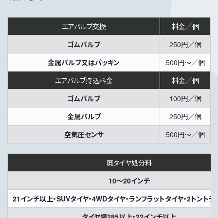
エアバルブ交換
料金／個
ゴムバルブ
250円／個
金属バルブ又はパッキン
500円〜／個
エアバルブ持込料金
料金／個
ゴムバルブ
100円／個
金属バルブ
250円／個
空気圧センサ
500円〜／個
廃タイヤ処分料
10～20インチ
21インチ以上・SUVタイヤ・4WDタイヤ・ランフラットタイヤ・2トントラ
タイヤ幅285以上・22インチ以上