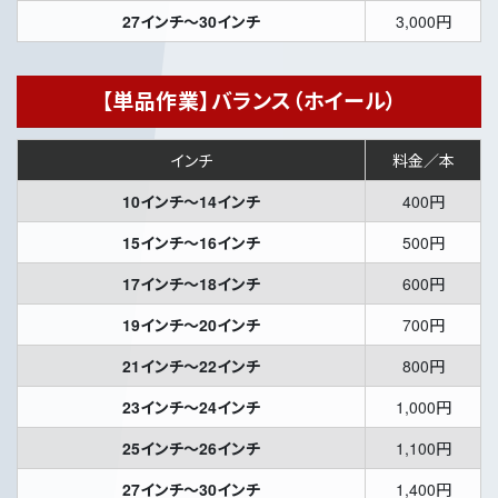
27インチ～30インチ
3,000円
【単品作業】バランス（ホイール）
インチ
料金／本
10インチ～14インチ
400円
15インチ～16インチ
500円
17インチ～18インチ
600円
19インチ～20インチ
700円
21インチ～22インチ
800円
23インチ～24インチ
1,000円
25インチ～26インチ
1,100円
27インチ～30インチ
1,400円