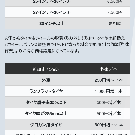
25インチ～26インチ
6,500円
27インチ～30インチ
7,500円
30インチ以上
要相談
お車からタイヤ＆ホイールの脱着（取り外し＆取付）+タイヤの組換え
+ホイールバランス調整までセットになった料金です。個別の作業【単体
作業】よりお得な価格設定になっています。
追加オプション
料金／本
外車
250円増〜／本
ランフラットタイヤ
1,000円増／本
タイヤ扁平率35%以下
500円増／本
タイヤ幅が285mm以上
500円増／本
クロカン用タイヤ
500円増〜／本